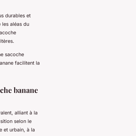
us durables et
e les aléas du
Sacoche
itères.
une sacoche
ane facilitent la
coche banane
nt, alliant à la
sition selon le
 et urbain, à la