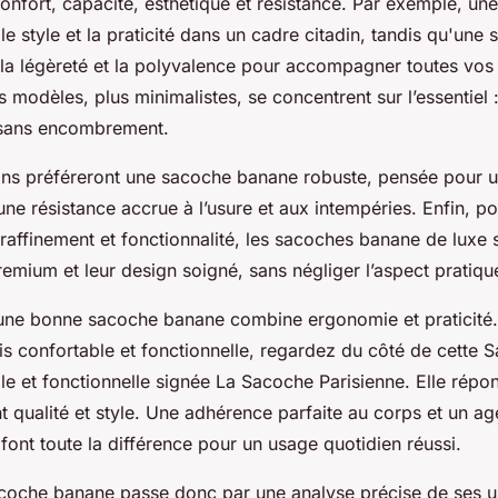
 confort, capacité, esthétique et résistance. Par exemple, u
 le style et la praticité dans un cadre citadin, tandis qu'un
 la légèreté et la polyvalence pour accompagner toutes vos 
 modèles, plus minimalistes, se concentrent sur l’essentiel 
s sans encombrement.
tains préféreront une sacoche banane robuste, pensée pour un
 une résistance accrue à l’usure et aux intempéries. Enfin, p
 raffinement et fonctionnalité, les sacoches banane de luxe 
remium et leur design soigné, sans négliger l’aspect pratiqu
’une bonne sacoche banane combine ergonomie et praticité.
ois confortable et fonctionnelle, regardez du côté de cette
 et fonctionnelle signée La Sacoche Parisienne. Elle répo
ant qualité et style. Une adhérence parfaite au corps et un 
 font toute la différence pour un usage quotidien réussi.
acoche banane passe donc par une analyse précise de ses 