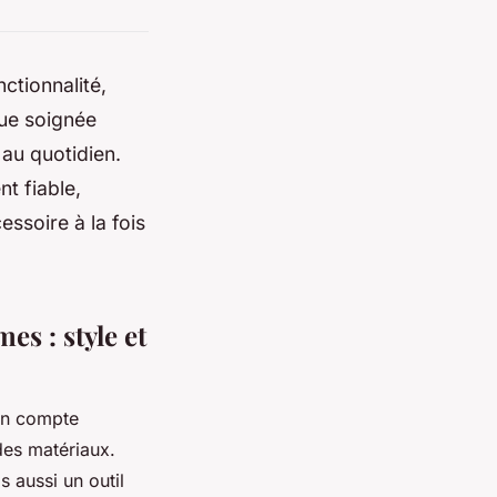
ctionnalité,
ue soignée
l au quotidien.
t fiable,
essoire à la fois
s : style et
en compte
 des matériaux.
 aussi un outil