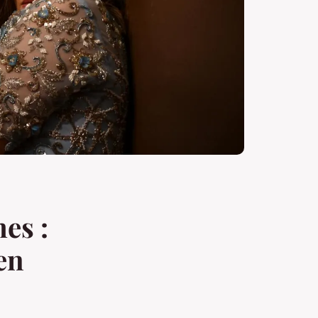
es :
en