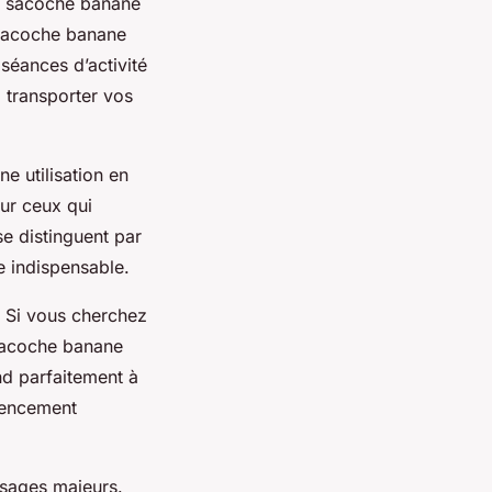
ne sacoche banane
e sacoche banane
séances d’activité
: transporter vos
e utilisation en
our ceux qui
se distinguent par
e indispensable.
 Si vous cherchez
 Sacoche banane
nd parfaitement à
agencement
usages majeurs.