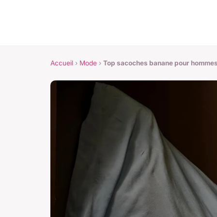
Accueil
›
Mode
›
Top sacoches banane pour hommes : 