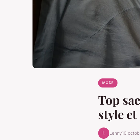
MODE
Top sa
style e
L
Lenny
10 octo