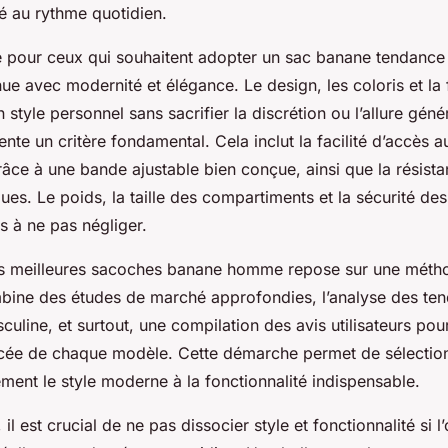
é au rythme quotidien.
e pour ceux qui souhaitent adopter un sac banane tendance
e avec modernité et élégance. Le design, les coloris et la f
style personnel sans sacrifier la discrétion ou l’allure génér
sente un critère fondamental. Cela inclut la facilité d’accès 
âce à une bande ajustable bien conçue, ainsi que la résistan
ues. Le poids, la taille des compartiments et la sécurité de
s à ne pas négliger.
s meilleures sacoches banane homme repose sur une méth
mbine des études de marché approfondies, l’analyse des ten
uline, et surtout, une compilation des avis utilisateurs pou
cée de chaque modèle. Cette démarche permet de sélection
tement le style moderne à la fonctionnalité indispensable.
il est crucial de ne pas dissocier style et fonctionnalité si 