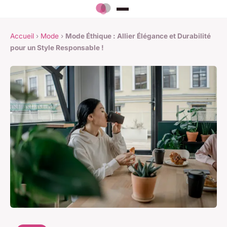
Accueil
›
Mode
›
Mode Éthique : Allier Élégance et Durabilité
pour un Style Responsable !