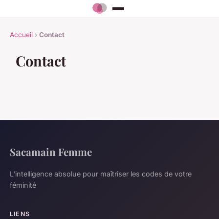
Accueil
›
Contact
Contact
Sacamain Femme
L'intelligence absolue pour maîtriser les codes de votre
féminité
LIENS