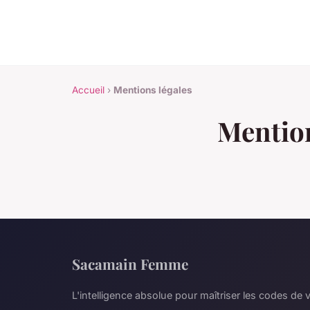
Accueil
›
Mentions légales
Mention
Sacamain Femme
L'intelligence absolue pour maîtriser les codes de v