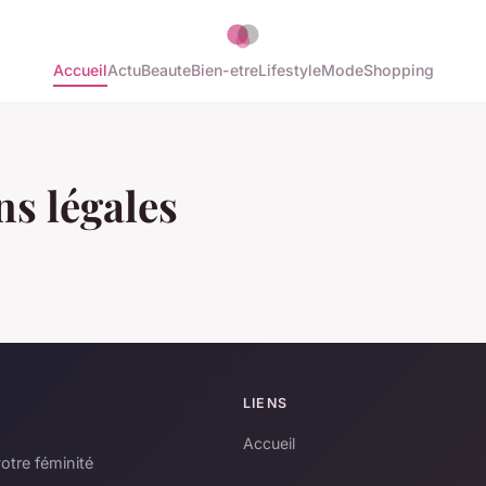
Accueil
Actu
Beaute
Bien-etre
Lifestyle
Mode
Shopping
s légales
LIENS
Accueil
otre féminité