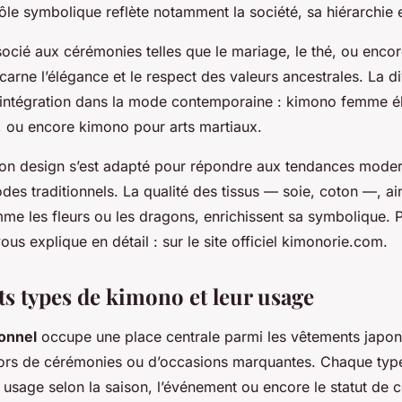
le symbolique reflète notamment la société, sa hiérarchie et
ocié aux cérémonies telles que le mariage, le thé, ou encore
 incarne l’élégance et le respect des valeurs ancestrales. La d
 intégration dans la mode contemporaine : kimono femme 
 ou encore kimono pour arts martiaux.
son design s’est adapté pour répondre aux tendances moder
des traditionnels. La qualité des tissus — soie, coton —, ai
e les fleurs ou les dragons, enrichissent sa symbolique. 
ous explique en détail : sur le site officiel kimonorie.com.
ts types de kimono et leur usage
ionnel
occupe une place centrale parmi les vêtements japon
 lors de cérémonies ou d’occasions marquantes. Chaque ty
usage selon la saison, l’événement ou encore le statut de ce