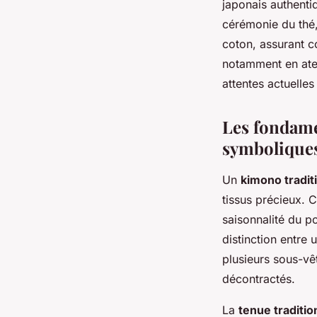
japonais authenti
cérémonie du thé,
coton, assurant co
notamment en atel
attentes actuelles
Les fondame
symbolique
Un
kimono tradit
tissus précieux. 
saisonnalité du po
distinction entre 
plusieurs sous-vê
décontractés.
La
tenue traditio