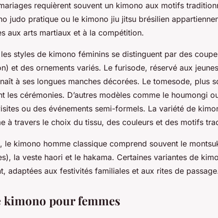
mariages requièrent souvent un kimono aux motifs tradition
o judo pratique ou le kimono jiu jitsu brésilien appartiennen
s aux arts martiaux et à la compétition.
les styles de kimono féminins se distinguent par des coupes
oton) et des ornements variés. Le furisode, réservé aux jeu
nnaît à ses longues manches décorées. Le tomesode, plus s
t les cérémonies. D’autres modèles comme le houmongi ou 
visites ou des événements semi-formels. La variété de ki
 à travers le choix du tissu, des couleurs et des motifs trad
 le kimono homme classique comprend souvent le montsuk
les), la veste haori et le hakama. Certaines variantes de ki
, adaptées aux festivités familiales et aux rites de passage
de kimono pour femmes