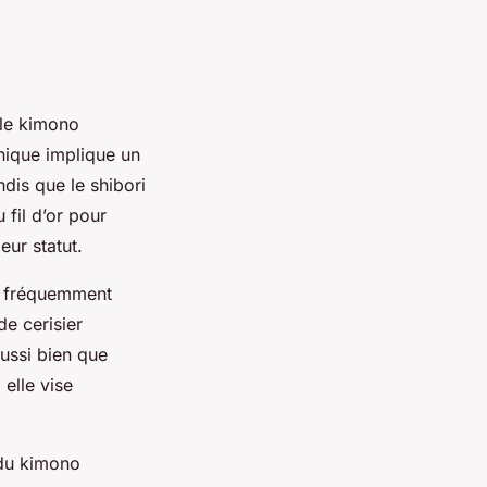
 le kimono
nique implique un
ndis que le shibori
 fil d’or pour
ur statut.
e fréquemment
de cerisier
ussi bien que
elle vise
u du kimono