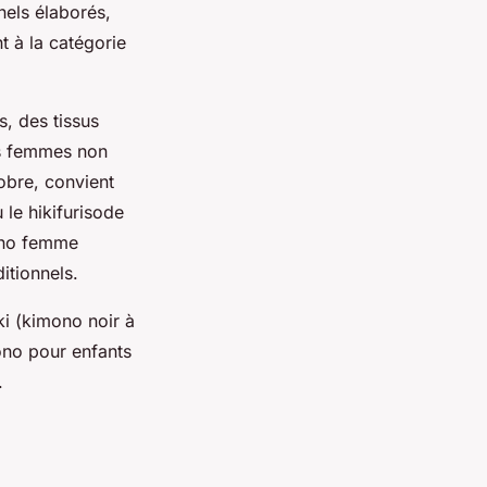
nels élaborés,
t à la catégorie
, des tissus
nes femmes non
obre, convient
le hikifurisode
mono femme
itionnels.
i (kimono noir à
mono pour enfants
.