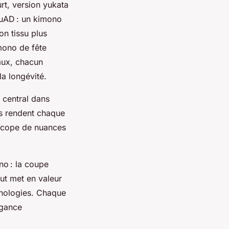
rt, version yukata
QuAD : un kimono
on tissu plus
mono de fête
maux, chacun
la longévité.
e central dans
es rendent chaque
oscope de nuances
no : la coupe
aut met en valeur
rphologies. Chaque
égance