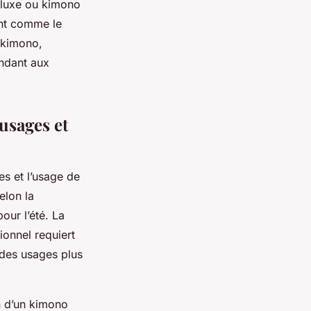
 luxe ou kimono
ant comme le
n kimono,
ondant aux
usages et
s et l’usage de
elon la
our l’été. La
ionnel requiert
 des usages plus
n d’un kimono