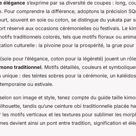
 élégance
s’exprime par sa diversité de coupes : long, cou
e. Pour comprendre la différence, adoptons la précision S
rt, souvent en soie ou coton, se distingue du yukata par s
ort réservé aux occasions cérémonielles ou festivals. Le ki
 motifs traditionnels colorés, tels que motifs floraux ou ani
cation culturelle : la pivoine pour la prospérité, la grue pour 
s (soie pour l’élégance, coton pour la légèreté) jouent un rôl
mono traditionnel
. Motifs détaillés, couleurs et symboliqu
 unique : des teintes sobres pour la cérémonie, un kaléid
temporaine ou estivale.
 selon son image et style, tenez compte du guide taille kimo
silhouette, tandis qu’une ceinture obi traditionnelle placée h
ur les motifs verticaux et les textures pour sublimer les mo
s devient ainsi un pont entre tradition, signification et él