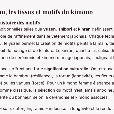
on, les tissus et motifs du kimono
’histoire des motifs
ditionnelles telles que
yuzen
,
shibori
et
kinran
définissent
bole de raffinement dans le vêtement japonais. Chaque tech
s : le yuzen permet la création de motifs peints à la main, ta
ail de nouage et de teinture. Le kinran, quant à lui, utilise du
mono de cérémonie et kimono mariage japonais, soulignant le
onnels offrent une forte
signification culturelle
. On retrouv
e le bambou (résilience), la tortue (longévité), les fleurs 
) ou les vagues (force). Pour un kimono femme élégance a
mme classique, la sélection du motif n’est jamais anodine : 
érité ou bonheur, selon la cérémonie et kimono associés.
– soie, coton, lin, ramie – influence la longévité et le rend