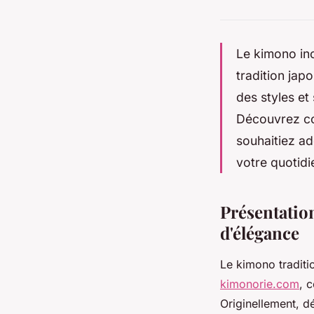
Le kimono inc
tradition jap
des styles et 
Découvrez co
souhaitiez a
votre quotidi
Présentatio
d'élégance
Le kimono traditi
kimonorie.com
, 
Originellement, d