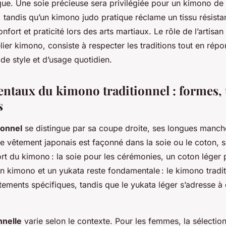
que. Une soie précieuse sera privilégiée pour un kimono de
 tandis qu’un kimono judo pratique réclame un tissu résist
nfort et praticité lors des arts martiaux. Le rôle de l’artisa
ier kimono, consiste à respecter les traditions tout en rép
 de style et d’usage quotidien.
ntaux du kimono traditionnel : formes, 
s
ionnel
se distingue par sa coupe droite, ses longues manche
Ce vêtement japonais est façonné dans la soie ou le coton, s
rt du kimono : la soie pour les cérémonies, un coton léger p
un kimono et un yukata reste fondamentale : le kimono tradit
tements spécifiques, tandis que le yukata léger s’adresse à
nnelle
varie selon le contexte. Pour les femmes, la sélectio