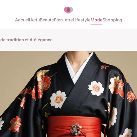
Accueil
Actu
Beaute
Bien-etre
Lifestyle
Mode
Shopping
 de tradition et d'élégance