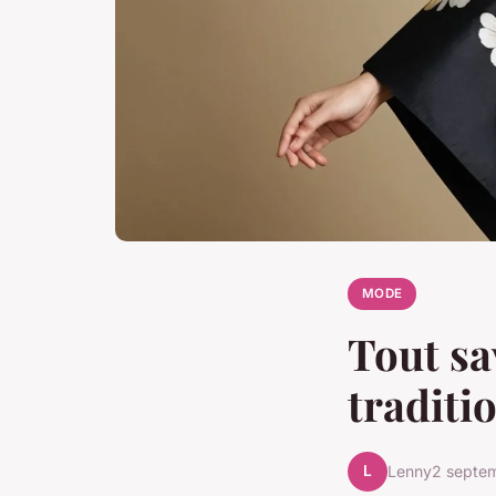
MODE
Tout sa
traditi
L
Lenny
2 septe