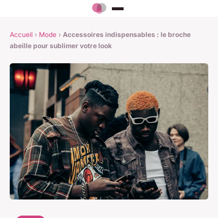
Accueil
›
Mode
›
Accessoires indispensables : le broche
abeille pour sublimer votre look