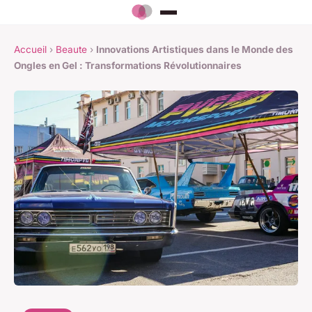
Accueil
›
Beaute
›
Innovations Artistiques dans le Monde des
Ongles en Gel : Transformations Révolutionnaires